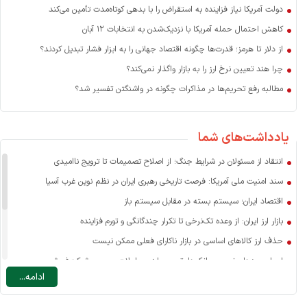
دولت آمریکا نیاز فزاینده به استقراض را با بدهی کوتاه‌مدت تأمین می‌کند
کاهش احتمال حمله آمریکا با نزدیک‌شدن به انتخابات ۱۲ آبان
از دلار تا هرمز؛ قدرت‌ها چگونه اقتصاد جهانی را به ابزار فشار تبدیل کردند؟
چرا هند تعیین نرخ ارز را به بازار واگذار نمی‌کند؟
مطالبه رفع تحریم‌ها در مذاکرات چگونه در واشنگتن تفسیر شد؟
یادداشت‌های شما
انتقاد از مسئولان در شرایط جنگ؛ از اصلاح تصمیمات تا ترویج ناامیدی
سند امنیت ملی آمریکا: فرصت تاریخی رهبری ایران در نظم نوین غرب آسیا
اقتصاد ایران؛ سیستم بسته در مقابل سیستم باز
بازار ارز ایران: از وعده تک‌نرخی تا تکرار چندگانگی و تورم فزاینده
حذف ارز کالاهای اساسی در بازار ناکارای فعلی ممکن نیست
اسرار سودهای نجومی بانک‌ها: تسعیر ارز، معاملات صوری و شرکت‌فروشی
ادامه...
نرخ ارز مسافرتی: یارانه به سفر خارجی یا ضرورتی برای مدیریت تقاضا؟
چه عاملی نقش اصلی را در افزایش قیمت کالاهای اساسی دارد؟