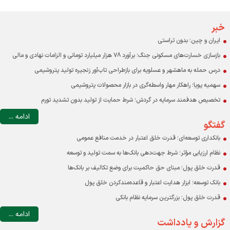
درآمد دولت در ایران با احتساب درآمدهای نفتی حدود ۱۰ درصد GDP است
اقتصاد و مردم قربانی بنگاه‌های خصولتی-رانتی بورسی
خبر
ایران و چین؛ بدون تراستی
بازسازی خسارت‌های مسکونی جنگ؛ برآورد ۷۸ هزار میلیارد تومانی و الزامات نهادی و مالی
درس حمله به ماهشهر و عسلویه برای بازطراحی تاب‌آور زنجیره تولید پتروشیمی
سهمیه پویا؛ راهکار مهار واسطه‌گری در بازار محصولات پتروشیمی
تخصیص هدفمند سرمایه در گردش؛ شرط حمایت از تولید بدون تشدید تورم
ادامه ...
گفتگو
بانکداری توسعه‌ای؛ قدرت خلق اعتبار در خدمت منافع عمومی
نظام ارزیابی مؤثر؛ شرط جهت‌دهی بانک‌ها به سمت تولید و توسعه
قدرت خلق پول؛ مبنای حق حاکمیت برای وضع تکالیف بر بانک‌ها
بانک توسعه؛ ابزار هدایت اعتبار و قاعده‌مندکردن خلق پول
قدرت خلق پول؛ بزرگترین سرمایه نظام بانکی
ادامه ...
گزارش و یادداشت