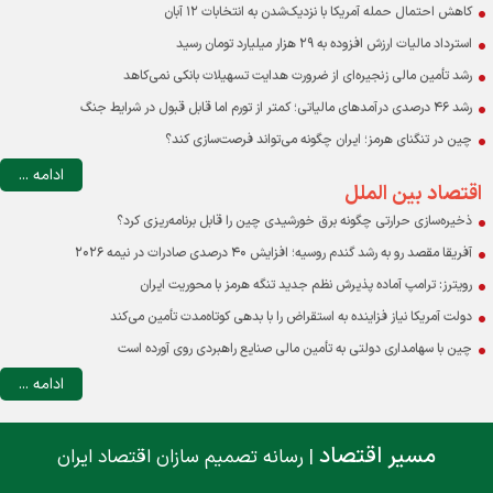
کاهش احتمال حمله آمریکا با نزدیک‌شدن به انتخابات ۱۲ آبان
استرداد مالیات ارزش افزوده به ۲۹ هزار میلیارد تومان رسید
رشد تأمین مالی زنجیره‌ای از ضرورت هدایت تسهیلات بانکی نمی‌کاهد
رشد ۴۶ درصدی درآمدهای مالیاتی؛ کمتر از تورم اما قابل قبول در شرایط جنگ
چین در تنگنای هرمز؛ ایران چگونه می‌تواند فرصت‌سازی کند؟
ادامه ...
اقتصاد بین الملل
ذخیره‌سازی حرارتی چگونه برق خورشیدی چین را قابل برنامه‌ریزی کرد؟
آفریقا مقصد رو به رشد گندم روسیه؛ افزایش ۴۰ درصدی صادرات در نیمه ۲۰۲۶
رویترز: ترامپ آماده پذیرش نظم جدید تنگه هرمز با محوریت ایران
دولت آمریکا نیاز فزاینده به استقراض را با بدهی کوتاه‌مدت تأمین می‌کند
چین با سهامداری دولتی به تأمین مالی صنایع راهبردی روی آورده است
ادامه ...
مسیر اقتصاد
| رسانه تصمیم سازان اقتصاد ایران