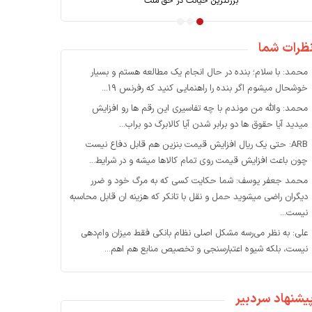
زی بعد از جنگ؛ کارویژه بانک توسعه
بزرگترین خیان
ظرات شما
محمد: با سلام؛ بنده در حال انجام یک مطالعه هستم و بسیار
خوشحال میشوم اگر بنده را راهنمایی کنید که رفرنس ۱۹...
ربه صندوق‌های دولتی در تأمین مالی فناوری‌های پیشرفته
محمد: والله من موندم با چه تفاسیری این رقم ها رو افزایش
میدید آیا حقوق ها دو برابر شدن آیا کالابرگ دو براب...
ین با سهامداری دولتی به تأمین مالی صنایع را
ARB: حتی یک ریال افزایش قیمت بنزین هم قابل دفاع نیست
چون باعث افزایش قیمت روی تمام کالاها میشه و در شرایط...
محمد جعفر یوسف: شما حکایت کسی که به مرگ خود و ضرر
دیگران راضی میشوید حمل و نقل با تانکر که هزینه ان قابل محاسبه
نیست...
علی: به نظر می‌رسه مشکل اصلی نظام بانکی فقط میزان وام‌دهی
نیست، بلکه شیوه اعتبارسنجی و تخصیص منابع هم اهم...
یشنهاد سردبیر