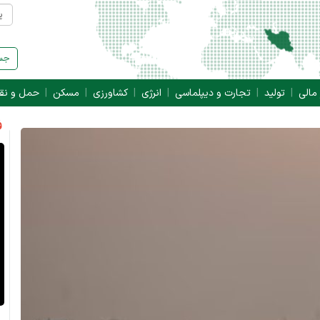
جست
 مالی
تولید
تجارت و دیپلماسی
انرژی
کشاورزی
مسکن
حمل و نق
ف