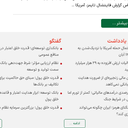
 گزارش فایننشال تایمز، آمریکا ...
بیشتر...
 یادداشت
گفتگو
ال حمله آمریکا با نزدیک‌شدن به
بانکداری توسعه‌ای؛ قدرت خلق اعتبار د
منافع عمومی
استرداد مالیات ارزش افزوده به ۲۹ هزار میلیارد
نظام ارزیابی مؤثر؛ شرط جهت‌دهی بانک‌ه
ید
سمت تولید و توسعه
 مالی زنجیره‌ای از ضرورت هدایت
قدرت خلق پول؛ مبنای حق حاکمیت برا
انکی نمی‌کاهد
تکالیف بر بانک‌ها
 ۴۶ درصدی درآمدهای مالیاتی؛ کمتر از تورم اما
بانک توسعه؛ ابزار هدایت اعتبار و قاعده
 در شرایط جنگ
خلق پول
گنای هرمز؛ ایران چگونه می‌تواند
قدرت خلق پول؛ بزرگترین سرمایه نظام ب
ی کند؟
ادامه ...