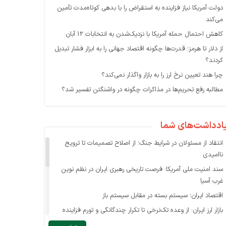
دولت آمریکا نیاز فزاینده به استقراض را با بدهی کوتاه‌مدت تأمین
می‌کند
کاهش احتمال حمله آمریکا با نزدیک‌شدن به انتخابات ۱۲ آبان
از دلار تا هرمز؛ قدرت‌ها چگونه اقتصاد جهانی را به ابزار فشار تبدیل
کردند؟
چرا هند تعیین نرخ ارز را به بازار واگذار نمی‌کند؟
مطالبه رفع تحریم‌ها در مذاکرات چگونه در واشنگتن تفسیر شد؟
ادداشت‌های شما
انتقاد از مسئولان در شرایط جنگ؛ از اصلاح تصمیمات تا ترویج
ناامیدی
سند امنیت ملی آمریکا: فرصت تاریخی رهبری ایران در نظم نوین
غرب آسیا
اقتصاد ایران؛ سیستم بسته در مقابل سیستم باز
بازار ارز ایران: از وعده تک‌نرخی تا تکرار چندگانگی و تورم فزاینده
حذف ارز کالاهای اساسی در بازار ناکارای فعلی ممکن نیست