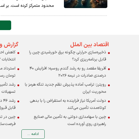
محدود متمرکز کرده است. بر اساس
اقتصاد بین الملل
گزارش و
ذخیره‌سازی حرارتی چگونه برق خورشیدی چین را
کاهش احتم
قابل برنامه‌ریزی کرد؟
انتخابات ۱۲ آبان
آفریقا مقصد رو به رشد گندم روسیه؛ افزایش ۴۰
درصدی صادرات در نیمه ۲۰۲۶
تومان رس
رویترز: ترامپ آماده پذیرش نظم جدید تنگه هرمز با
رشد تأمین
محوریت ایران
تسهیلات ب
دولت آمریکا نیاز فزاینده به استقراض را با بدهی
رشد
کوتاه‌مدت تأمین می‌کند
قابل قبول
چین با سهامداری دولتی به تأمین مالی صنایع
چین در تن
راهبردی روی آورده است
فرصت‌ساز
ادامه ...