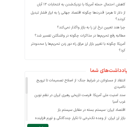
کاهش احتمال حمله آمریکا با نزدیک‌شدن به انتخابات ۱۲ آبان
از دلار تا هرمز؛ قدرت‌ها چگونه اقتصاد جهانی را به ابزار فشار تبدیل
کردند؟
چرا هند تعیین نرخ ارز را به بازار واگذار نمی‌کند؟
مطالبه رفع تحریم‌ها در مذاکرات چگونه در واشنگتن تفسیر شد؟
آمریکا چگونه با تغییر بازار ارز عراق راه دور زدن تحریم‌ها را محدودتر
کرد؟
ادداشت‌های شما
انتقاد از مسئولان در شرایط جنگ؛ از اصلاح تصمیمات تا ترویج
ناامیدی
سند امنیت ملی آمریکا: فرصت تاریخی رهبری ایران در نظم نوین
غرب آسیا
اقتصاد ایران؛ سیستم بسته در مقابل سیستم باز
بازار ارز ایران: از وعده تک‌نرخی تا تکرار چندگانگی و تورم فزاینده
حذف ارز کالاهای اساسی در بازار ناکارای فعلی ممکن نیست