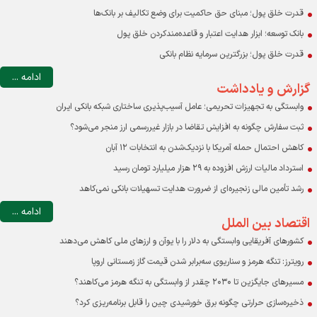
قدرت خلق پول؛ مبنای حق حاکمیت برای وضع تکالیف بر بانک‌ها
بانک توسعه؛ ابزار هدایت اعتبار و قاعده‌مندکردن خلق پول
قدرت خلق پول؛ بزرگترین سرمایه نظام بانکی
ادامه ...
گزارش و یادداشت
وابستگی به تجهیزات تحریمی؛ عامل آسیب‌پذیری ساختاری شبکه بانکی ایران
ثبت سفارش چگونه به افزایش تقاضا در بازار غیررسمی ارز منجر می‌شود؟
کاهش احتمال حمله آمریکا با نزدیک‌شدن به انتخابات ۱۲ آبان
استرداد مالیات ارزش افزوده به ۲۹ هزار میلیارد تومان رسید
رشد تأمین مالی زنجیره‌ای از ضرورت هدایت تسهیلات بانکی نمی‌کاهد
ادامه ...
اقتصاد بین الملل
کشورهای آفریقایی وابستگی به دلار را با یوآن و ارزهای ملی کاهش می‌دهند
رویترز: تنگه هرمز و سناریوی سه‌برابر شدن قیمت گاز زمستانی اروپا
مسیرهای جایگزین تا ۲۰۳۰ چقدر از وابستگی به تنگه هرمز می‌کاهند؟
ذخیره‌سازی حرارتی چگونه برق خورشیدی چین را قابل برنامه‌ریزی کرد؟