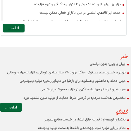
بازار ارز ایران: از وعده تک‌نرخی تا تکرار چندگانگی و تورم فزاینده
حذف ارز کالاهای اساسی در بازار ناکارای فعلی ممکن نیست
اسرار سودهای نجومی بانک‌ها: تسعیر ارز، معاملات صوری و شرکت‌فروشی
ادامه...
نرخ ارز مسافرتی: یارانه به سفر خارجی یا ضرورتی برای مدیریت تقاضا؟
چه عاملی نقش اصلی را در افزایش قیمت کالاهای اساسی دارد؟
درآمد دولت در ایران با احتساب درآمدهای نفتی حدود ۱۰ درصد GDP است
اقتصاد و مردم قربانی بنگاه‌های خصولتی-رانتی بورسی
خبر
ایران و چین؛ بدون تراستی
بازسازی خسارت‌های مسکونی جنگ؛ برآورد ۷۸ هزار میلیارد تومانی و الزامات نهادی و مالی
درس حمله به ماهشهر و عسلویه برای بازطراحی تاب‌آور زنجیره تولید پتروشیمی
سهمیه پویا؛ راهکار مهار واسطه‌گری در بازار محصولات پتروشیمی
تخصیص هدفمند سرمایه در گردش؛ شرط حمایت از تولید بدون تشدید تورم
ادامه ...
گفتگو
بانکداری توسعه‌ای؛ قدرت خلق اعتبار در خدمت منافع عمومی
نظام ارزیابی مؤثر؛ شرط جهت‌دهی بانک‌ها به سمت تولید و توسعه