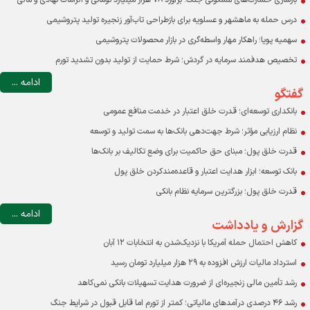
بازسازی خسارت‌های مسکونی جنگ؛ برآورد ۷۸ هزار میلیارد تومانی و الزامات نهادی و مالی
درس حمله به ماهشهر و عسلویه برای بازطراحی تاب‌آور زنجیره تولید پتروشیمی
سهمیه پویا؛ راهکار مهار واسطه‌گری در بازار محصولات پتروشیمی
تخصیص هدفمند سرمایه در گردش؛ شرط حمایت از تولید بدون تشدید تورم
ادامه ...
گفتگو
بانکداری توسعه‌ای؛ قدرت خلق اعتبار در خدمت منافع عمومی
نظام ارزیابی مؤثر؛ شرط جهت‌دهی بانک‌ها به سمت تولید و توسعه
قدرت خلق پول؛ مبنای حق حاکمیت برای وضع تکالیف بر بانک‌ها
بانک توسعه؛ ابزار هدایت اعتبار و قاعده‌مندکردن خلق پول
قدرت خلق پول؛ بزرگترین سرمایه نظام بانکی
ادامه ...
گزارش و یادداشت
کاهش احتمال حمله آمریکا با نزدیک‌شدن به انتخابات ۱۲ آبان
استرداد مالیات ارزش افزوده به ۲۹ هزار میلیارد تومان رسید
رشد تأمین مالی زنجیره‌ای از ضرورت هدایت تسهیلات بانکی نمی‌کاهد
رشد ۴۶ درصدی درآمدهای مالیاتی؛ کمتر از تورم اما قابل قبول در شرایط جنگ