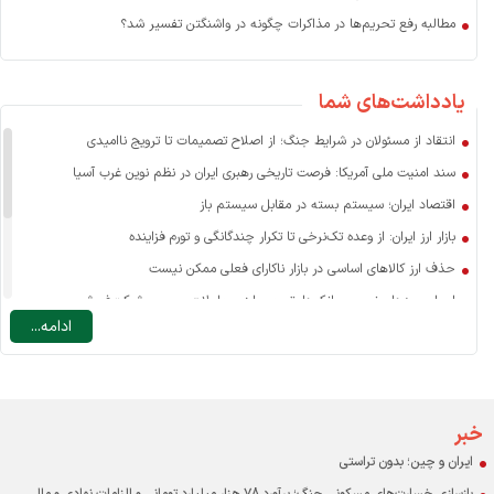
مطالبه رفع تحریم‌ها در مذاکرات چگونه در واشنگتن تفسیر شد؟
یادداشت‌های شما
انتقاد از مسئولان در شرایط جنگ؛ از اصلاح تصمیمات تا ترویج ناامیدی
سند امنیت ملی آمریکا: فرصت تاریخی رهبری ایران در نظم نوین غرب آسیا
اقتصاد ایران؛ سیستم بسته در مقابل سیستم باز
بازار ارز ایران: از وعده تک‌نرخی تا تکرار چندگانگی و تورم فزاینده
حذف ارز کالاهای اساسی در بازار ناکارای فعلی ممکن نیست
اسرار سودهای نجومی بانک‌ها: تسعیر ارز، معاملات صوری و شرکت‌فروشی
ادامه...
نرخ ارز مسافرتی: یارانه به سفر خارجی یا ضرورتی برای مدیریت تقاضا؟
چه عاملی نقش اصلی را در افزایش قیمت کالاهای اساسی دارد؟
درآمد دولت در ایران با احتساب درآمدهای نفتی حدود ۱۰ درصد GDP است
اقتصاد و مردم قربانی بنگاه‌های خصولتی-رانتی بورسی
خبر
ایران و چین؛ بدون تراستی