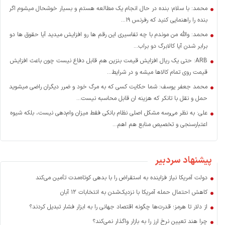
محمد: با سلام؛ بنده در حال انجام یک مطالعه هستم و بسیار خوشحال میشوم اگر
بنده را راهنمایی کنید که رفرنس ۱۹...
محمد: والله من موندم با چه تفاسیری این رقم ها رو افزایش میدید آیا حقوق ها دو
برابر شدن آیا کالابرگ دو براب...
ARB: حتی یک ریال افزایش قیمت بنزین هم قابل دفاع نیست چون باعث افزایش
قیمت روی تمام کالاها میشه و در شرایط...
محمد جعفر یوسف: شما حکایت کسی که به مرگ خود و ضرر دیگران راضی میشوید
حمل و نقل با تانکر که هزینه ان قابل محاسبه نیست...
علی: به نظر می‌رسه مشکل اصلی نظام بانکی فقط میزان وام‌دهی نیست، بلکه شیوه
اعتبارسنجی و تخصیص منابع هم اهم...
پیشنهاد سردبیر
دولت آمریکا نیاز فزاینده به استقراض را با بدهی کوتاه‌مدت تأمین می‌کند
کاهش احتمال حمله آمریکا با نزدیک‌شدن به انتخابات ۱۲ آبان
از دلار تا هرمز؛ قدرت‌ها چگونه اقتصاد جهانی را به ابزار فشار تبدیل کردند؟
چرا هند تعیین نرخ ارز را به بازار واگذار نمی‌کند؟