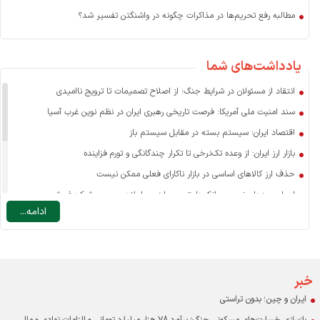
مطالبه رفع تحریم‌ها در مذاکرات چگونه در واشنگتن تفسیر شد؟
یادداشت‌های شما
انتقاد از مسئولان در شرایط جنگ؛ از اصلاح تصمیمات تا ترویج ناامیدی
سند امنیت ملی آمریکا: فرصت تاریخی رهبری ایران در نظم نوین غرب آسیا
اقتصاد ایران؛ سیستم بسته در مقابل سیستم باز
بازار ارز ایران: از وعده تک‌نرخی تا تکرار چندگانگی و تورم فزاینده
حذف ارز کالاهای اساسی در بازار ناکارای فعلی ممکن نیست
اسرار سودهای نجومی بانک‌ها: تسعیر ارز، معاملات صوری و شرکت‌فروشی
ادامه...
نرخ ارز مسافرتی: یارانه به سفر خارجی یا ضرورتی برای مدیریت تقاضا؟
چه عاملی نقش اصلی را در افزایش قیمت کالاهای اساسی دارد؟
درآمد دولت در ایران با احتساب درآمدهای نفتی حدود ۱۰ درصد GDP است
اقتصاد و مردم قربانی بنگاه‌های خصولتی-رانتی بورسی
خبر
ایران و چین؛ بدون تراستی