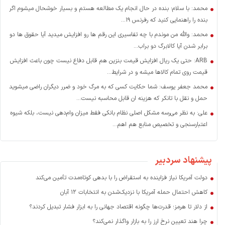
محمد: با سلام؛ بنده در حال انجام یک مطالعه هستم و بسیار خوشحال میشوم اگر
بنده را راهنمایی کنید که رفرنس ۱۹...
محمد: والله من موندم با چه تفاسیری این رقم ها رو افزایش میدید آیا حقوق ها دو
برابر شدن آیا کالابرگ دو براب...
ARB: حتی یک ریال افزایش قیمت بنزین هم قابل دفاع نیست چون باعث افزایش
قیمت روی تمام کالاها میشه و در شرایط...
محمد جعفر یوسف: شما حکایت کسی که به مرگ خود و ضرر دیگران راضی میشوید
حمل و نقل با تانکر که هزینه ان قابل محاسبه نیست...
علی: به نظر می‌رسه مشکل اصلی نظام بانکی فقط میزان وام‌دهی نیست، بلکه شیوه
اعتبارسنجی و تخصیص منابع هم اهم...
پیشنهاد سردبیر
دولت آمریکا نیاز فزاینده به استقراض را با بدهی کوتاه‌مدت تأمین می‌کند
کاهش احتمال حمله آمریکا با نزدیک‌شدن به انتخابات ۱۲ آبان
از دلار تا هرمز؛ قدرت‌ها چگونه اقتصاد جهانی را به ابزار فشار تبدیل کردند؟
چرا هند تعیین نرخ ارز را به بازار واگذار نمی‌کند؟