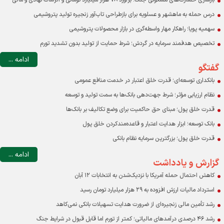
بازسازی خسارت‌های مسکونی جنگ؛ برآورد ۷۸ هزار میلیارد تومانی و الزامات نهادی و مالی
درس حمله به ماهشهر و عسلویه برای بازطراحی تاب‌آور زنجیره تولید پتروشیمی
سهمیه پویا؛ راهکار مهار واسطه‌گری در بازار محصولات پتروشیمی
تخصیص هدفمند سرمایه در گردش؛ شرط حمایت از تولید بدون تشدید تورم
ادامه ...
گفتگو
بانکداری توسعه‌ای؛ قدرت خلق اعتبار در خدمت منافع عمومی
نظام ارزیابی مؤثر؛ شرط جهت‌دهی بانک‌ها به سمت تولید و توسعه
قدرت خلق پول؛ مبنای حق حاکمیت برای وضع تکالیف بر بانک‌ها
بانک توسعه؛ ابزار هدایت اعتبار و قاعده‌مندکردن خلق پول
قدرت خلق پول؛ بزرگترین سرمایه نظام بانکی
ادامه ...
گزارش و یادداشت
کاهش احتمال حمله آمریکا با نزدیک‌شدن به انتخابات ۱۲ آبان
استرداد مالیات ارزش افزوده به ۲۹ هزار میلیارد تومان رسید
رشد تأمین مالی زنجیره‌ای از ضرورت هدایت تسهیلات بانکی نمی‌کاهد
رشد ۴۶ درصدی درآمدهای مالیاتی؛ کمتر از تورم اما قابل قبول در شرایط جنگ