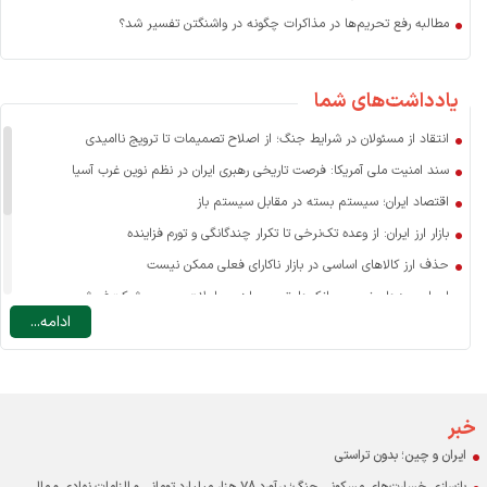
مطالبه رفع تحریم‌ها در مذاکرات چگونه در واشنگتن تفسیر شد؟
یادداشت‌های شما
انتقاد از مسئولان در شرایط جنگ؛ از اصلاح تصمیمات تا ترویج ناامیدی
سند امنیت ملی آمریکا: فرصت تاریخی رهبری ایران در نظم نوین غرب آسیا
اقتصاد ایران؛ سیستم بسته در مقابل سیستم باز
بازار ارز ایران: از وعده تک‌نرخی تا تکرار چندگانگی و تورم فزاینده
حذف ارز کالاهای اساسی در بازار ناکارای فعلی ممکن نیست
اسرار سودهای نجومی بانک‌ها: تسعیر ارز، معاملات صوری و شرکت‌فروشی
ادامه...
نرخ ارز مسافرتی: یارانه به سفر خارجی یا ضرورتی برای مدیریت تقاضا؟
چه عاملی نقش اصلی را در افزایش قیمت کالاهای اساسی دارد؟
درآمد دولت در ایران با احتساب درآمدهای نفتی حدود ۱۰ درصد GDP است
اقتصاد و مردم قربانی بنگاه‌های خصولتی-رانتی بورسی
خبر
ایران و چین؛ بدون تراستی