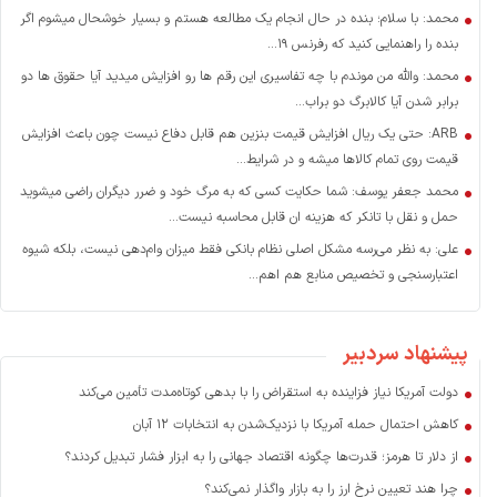
محمد: با سلام؛ بنده در حال انجام یک مطالعه هستم و بسیار خوشحال میشوم اگر
بنده را راهنمایی کنید که رفرنس ۱۹...
محمد: والله من موندم با چه تفاسیری این رقم ها رو افزایش میدید آیا حقوق ها دو
برابر شدن آیا کالابرگ دو براب...
ARB: حتی یک ریال افزایش قیمت بنزین هم قابل دفاع نیست چون باعث افزایش
قیمت روی تمام کالاها میشه و در شرایط...
محمد جعفر یوسف: شما حکایت کسی که به مرگ خود و ضرر دیگران راضی میشوید
حمل و نقل با تانکر که هزینه ان قابل محاسبه نیست...
علی: به نظر می‌رسه مشکل اصلی نظام بانکی فقط میزان وام‌دهی نیست، بلکه شیوه
اعتبارسنجی و تخصیص منابع هم اهم...
پیشنهاد سردبیر
دولت آمریکا نیاز فزاینده به استقراض را با بدهی کوتاه‌مدت تأمین می‌کند
کاهش احتمال حمله آمریکا با نزدیک‌شدن به انتخابات ۱۲ آبان
از دلار تا هرمز؛ قدرت‌ها چگونه اقتصاد جهانی را به ابزار فشار تبدیل کردند؟
چرا هند تعیین نرخ ارز را به بازار واگذار نمی‌کند؟