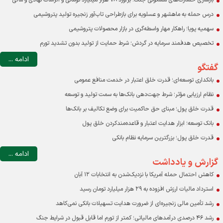
بازسازی خسارت‌های مسکونی جنگ؛ برآورد ۷۸ هزار میلیارد تومانی و الزامات نهادی و مالی
درس حمله به ماهشهر و عسلویه برای بازطراحی تاب‌آور زنجیره تولید پتروشیمی
سهمیه پویا؛ راهکار مهار واسطه‌گری در بازار محصولات پتروشیمی
تخصیص هدفمند سرمایه در گردش؛ شرط حمایت از تولید بدون تشدید تورم
ادامه ...
گفتگو
بانکداری توسعه‌ای؛ قدرت خلق اعتبار در خدمت منافع عمومی
نظام ارزیابی مؤثر؛ شرط جهت‌دهی بانک‌ها به سمت تولید و توسعه
قدرت خلق پول؛ مبنای حق حاکمیت برای وضع تکالیف بر بانک‌ها
بانک توسعه؛ ابزار هدایت اعتبار و قاعده‌مندکردن خلق پول
قدرت خلق پول؛ بزرگترین سرمایه نظام بانکی
ادامه ...
گزارش و یادداشت
کاهش احتمال حمله آمریکا با نزدیک‌شدن به انتخابات ۱۲ آبان
استرداد مالیات ارزش افزوده به ۲۹ هزار میلیارد تومان رسید
رشد تأمین مالی زنجیره‌ای از ضرورت هدایت تسهیلات بانکی نمی‌کاهد
رشد ۴۶ درصدی درآمدهای مالیاتی؛ کمتر از تورم اما قابل قبول در شرایط جنگ