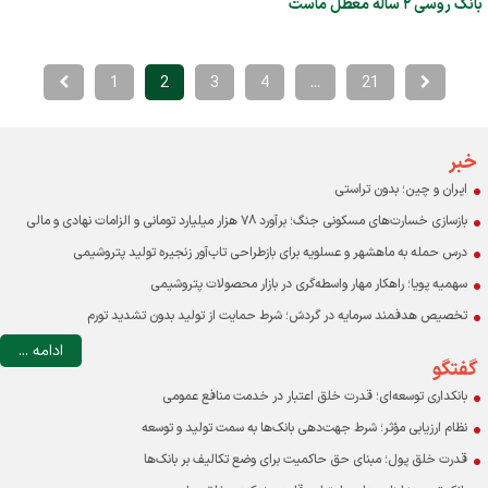
بانک روسی ۲ ساله معطل ماست
1
2
3
4
...
21
خبر
ایران و چین؛ بدون تراستی
بازسازی خسارت‌های مسکونی جنگ؛ برآورد ۷۸ هزار میلیارد تومانی و الزامات نهادی و مالی
درس حمله به ماهشهر و عسلویه برای بازطراحی تاب‌آور زنجیره تولید پتروشیمی
سهمیه پویا؛ راهکار مهار واسطه‌گری در بازار محصولات پتروشیمی
تخصیص هدفمند سرمایه در گردش؛ شرط حمایت از تولید بدون تشدید تورم
ادامه ...
گفتگو
بانکداری توسعه‌ای؛ قدرت خلق اعتبار در خدمت منافع عمومی
نظام ارزیابی مؤثر؛ شرط جهت‌دهی بانک‌ها به سمت تولید و توسعه
قدرت خلق پول؛ مبنای حق حاکمیت برای وضع تکالیف بر بانک‌ها