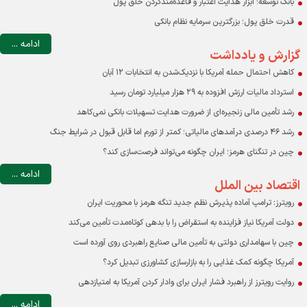
بانک توسعه؛ ابزار هدایت اعتبار و قاعده‌مندکردن خلق پول
قدرت خلق پول؛ بزرگترین سرمایه نظام بانکی
ادامه ...
گزارش و یادداشت
کاهش احتمال حمله آمریکا با نزدیک‌شدن به انتخابات ۱۲ آبان
استرداد مالیات ارزش افزوده به ۲۹ هزار میلیارد تومان رسید
رشد تأمین مالی زنجیره‌ای از ضرورت هدایت تسهیلات بانکی نمی‌کاهد
رشد ۴۶ درصدی درآمدهای مالیاتی؛ کمتر از تورم اما قابل قبول در شرایط جنگ
چین در تنگنای هرمز؛ ایران چگونه می‌تواند فرصت‌سازی کند؟
ادامه ...
اقتصاد بین الملل
رویترز: ترامپ آماده پذیرش نظم جدید تنگه هرمز با محوریت ایران
دولت آمریکا نیاز فزاینده به استقراض را با بدهی کوتاه‌مدت تأمین می‌کند
چین با سهامداری دولتی به تأمین مالی صنایع راهبردی روی آورده است
آمریکا چگونه کمک غذایی را به بازارسازی کشاورزی تبدیل کرد؟
روایت رویترز از راهبرد فشار ایران برای وادار کردن آمریکا به امتیازدهی
ادامه ...