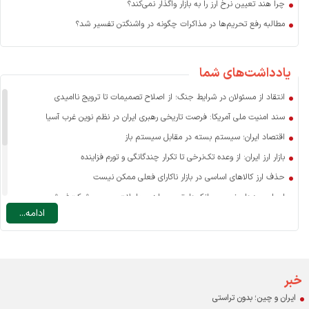
چرا هند تعیین نرخ ارز را به بازار واگذار نمی‌کند؟
مطالبه رفع تحریم‌ها در مذاکرات چگونه در واشنگتن تفسیر شد؟
یادداشت‌های شما
انتقاد از مسئولان در شرایط جنگ؛ از اصلاح تصمیمات تا ترویج ناامیدی
سند امنیت ملی آمریکا: فرصت تاریخی رهبری ایران در نظم نوین غرب آسیا
اقتصاد ایران؛ سیستم بسته در مقابل سیستم باز
بازار ارز ایران: از وعده تک‌نرخی تا تکرار چندگانگی و تورم فزاینده
حذف ارز کالاهای اساسی در بازار ناکارای فعلی ممکن نیست
اسرار سودهای نجومی بانک‌ها: تسعیر ارز، معاملات صوری و شرکت‌فروشی
ادامه...
نرخ ارز مسافرتی: یارانه به سفر خارجی یا ضرورتی برای مدیریت تقاضا؟
چه عاملی نقش اصلی را در افزایش قیمت کالاهای اساسی دارد؟
درآمد دولت در ایران با احتساب درآمدهای نفتی حدود ۱۰ درصد GDP است
اقتصاد و مردم قربانی بنگاه‌های خصولتی-رانتی بورسی
خبر
ایران و چین؛ بدون تراستی