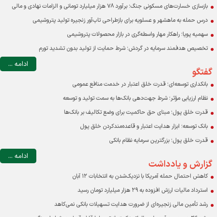
بازسازی خسارت‌های مسکونی جنگ؛ برآورد ۷۸ هزار میلیارد تومانی و الزامات نهادی و مالی
درس حمله به ماهشهر و عسلویه برای بازطراحی تاب‌آور زنجیره تولید پتروشیمی
سهمیه پویا؛ راهکار مهار واسطه‌گری در بازار محصولات پتروشیمی
تخصیص هدفمند سرمایه در گردش؛ شرط حمایت از تولید بدون تشدید تورم
ادامه ...
گفتگو
بانکداری توسعه‌ای؛ قدرت خلق اعتبار در خدمت منافع عمومی
نظام ارزیابی مؤثر؛ شرط جهت‌دهی بانک‌ها به سمت تولید و توسعه
قدرت خلق پول؛ مبنای حق حاکمیت برای وضع تکالیف بر بانک‌ها
بانک توسعه؛ ابزار هدایت اعتبار و قاعده‌مندکردن خلق پول
قدرت خلق پول؛ بزرگترین سرمایه نظام بانکی
ادامه ...
گزارش و یادداشت
کاهش احتمال حمله آمریکا با نزدیک‌شدن به انتخابات ۱۲ آبان
استرداد مالیات ارزش افزوده به ۲۹ هزار میلیارد تومان رسید
رشد تأمین مالی زنجیره‌ای از ضرورت هدایت تسهیلات بانکی نمی‌کاهد