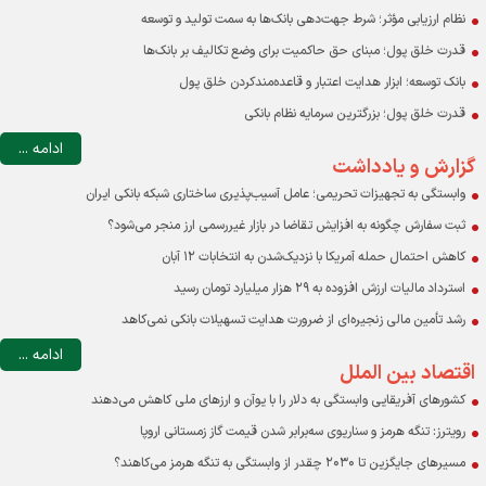
نظام ارزیابی مؤثر؛ شرط جهت‌دهی بانک‌ها به سمت تولید و توسعه
قدرت خلق پول؛ مبنای حق حاکمیت برای وضع تکالیف بر بانک‌ها
بانک توسعه؛ ابزار هدایت اعتبار و قاعده‌مندکردن خلق پول
قدرت خلق پول؛ بزرگترین سرمایه نظام بانکی
ادامه ...
گزارش و یادداشت
وابستگی به تجهیزات تحریمی؛ عامل آسیب‌پذیری ساختاری شبکه بانکی ایران
ثبت سفارش چگونه به افزایش تقاضا در بازار غیررسمی ارز منجر می‌شود؟
کاهش احتمال حمله آمریکا با نزدیک‌شدن به انتخابات ۱۲ آبان
استرداد مالیات ارزش افزوده به ۲۹ هزار میلیارد تومان رسید
رشد تأمین مالی زنجیره‌ای از ضرورت هدایت تسهیلات بانکی نمی‌کاهد
ادامه ...
اقتصاد بین الملل
کشورهای آفریقایی وابستگی به دلار را با یوآن و ارزهای ملی کاهش می‌دهند
رویترز: تنگه هرمز و سناریوی سه‌برابر شدن قیمت گاز زمستانی اروپا
مسیرهای جایگزین تا ۲۰۳۰ چقدر از وابستگی به تنگه هرمز می‌کاهند؟