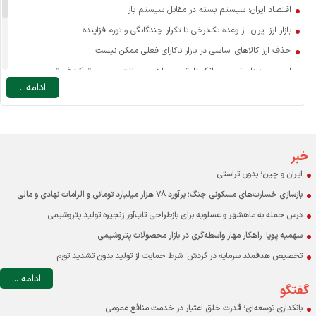
اقتصاد ایران؛ سیستم بسته در مقابل سیستم باز
بازار ارز ایران: از وعده تک‌نرخی تا تکرار چندگانگی و تورم فزاینده
حذف ارز کالاهای اساسی در بازار ناکارای فعلی ممکن نیست
اسرار سودهای نجومی بانک‌ها: تسعیر ارز، معاملات صوری و شرکت‌فروشی
ادامه...
نرخ ارز مسافرتی: یارانه به سفر خارجی یا ضرورتی برای مدیریت تقاضا؟
چه عاملی نقش اصلی را در افزایش قیمت کالاهای اساسی دارد؟
درآمد دولت در ایران با احتساب درآمدهای نفتی حدود ۱۰ درصد GDP است
اقتصاد و مردم قربانی بنگاه‌های خصولتی-رانتی بورسی
خبر
ایران و چین؛ بدون تراستی
بازسازی خسارت‌های مسکونی جنگ؛ برآورد ۷۸ هزار میلیارد تومانی و الزامات نهادی و مالی
درس حمله به ماهشهر و عسلویه برای بازطراحی تاب‌آور زنجیره تولید پتروشیمی
سهمیه پویا؛ راهکار مهار واسطه‌گری در بازار محصولات پتروشیمی
تخصیص هدفمند سرمایه در گردش؛ شرط حمایت از تولید بدون تشدید تورم
ادامه ...
گفتگو
بانکداری توسعه‌ای؛ قدرت خلق اعتبار در خدمت منافع عمومی