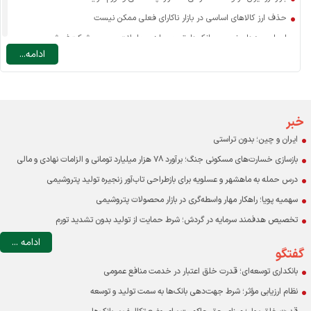
حذف ارز کالاهای اساسی در بازار ناکارای فعلی ممکن نیست
اسرار سودهای نجومی بانک‌ها: تسعیر ارز، معاملات صوری و شرکت‌فروشی
ادامه...
نرخ ارز مسافرتی: یارانه به سفر خارجی یا ضرورتی برای مدیریت تقاضا؟
چه عاملی نقش اصلی را در افزایش قیمت کالاهای اساسی دارد؟
درآمد دولت در ایران با احتساب درآمدهای نفتی حدود ۱۰ درصد GDP است
اقتصاد و مردم قربانی بنگاه‌های خصولتی-رانتی بورسی
خبر
ایران و چین؛ بدون تراستی
بازسازی خسارت‌های مسکونی جنگ؛ برآورد ۷۸ هزار میلیارد تومانی و الزامات نهادی و مالی
درس حمله به ماهشهر و عسلویه برای بازطراحی تاب‌آور زنجیره تولید پتروشیمی
سهمیه پویا؛ راهکار مهار واسطه‌گری در بازار محصولات پتروشیمی
تخصیص هدفمند سرمایه در گردش؛ شرط حمایت از تولید بدون تشدید تورم
ادامه ...
گفتگو
بانکداری توسعه‌ای؛ قدرت خلق اعتبار در خدمت منافع عمومی
نظام ارزیابی مؤثر؛ شرط جهت‌دهی بانک‌ها به سمت تولید و توسعه