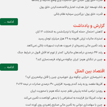
قدرت خلق پول؛ مبنای حق حاکمیت برای وضع تکالیف بر بانک‌ها
بانک توسعه؛ ابزار هدایت اعتبار و قاعده‌مندکردن خلق پول
قدرت خلق پول؛ بزرگترین سرمایه نظام بانکی
ادامه ...
گزارش و یادداشت
کاهش احتمال حمله آمریکا با نزدیک‌شدن به انتخابات ۱۲ آبان
استرداد مالیات ارزش افزوده به ۲۹ هزار میلیارد تومان رسید
رشد تأمین مالی زنجیره‌ای از ضرورت هدایت تسهیلات بانکی نمی‌کاهد
رشد ۴۶ درصدی درآمدهای مالیاتی؛ کمتر از تورم اما قابل قبول در شرایط جنگ
چین در تنگنای هرمز؛ ایران چگونه می‌تواند فرصت‌سازی کند؟
ادامه ...
اقتصاد بین الملل
ذخیره‌سازی حرارتی چگونه برق خورشیدی چین را قابل برنامه‌ریزی کرد؟
آفریقا مقصد رو به رشد گندم روسیه؛ افزایش ۴۰ درصدی صادرات در نیمه ۲۰۲۶
رویترز: ترامپ آماده پذیرش نظم جدید تنگه هرمز با محوریت ایران
دولت آمریکا نیاز فزاینده به استقراض را با بدهی کوتاه‌مدت تأمین می‌کند
چین با سهامداری دولتی به تأمین مالی صنایع راهبردی روی آورده است