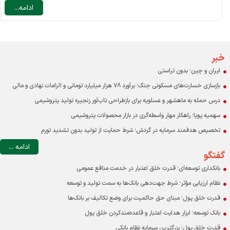
ادامه...
نرخ ارز مسافرتی: یارانه به سفر خارجی یا ضرورتی برای مدیریت تقاضا؟
چه عاملی نقش اصلی را در افزایش قیمت کالاهای اساسی دارد؟
درآمد دولت در ایران با احتساب درآمدهای نفتی حدود ۱۰ درصد GDP است
اقتصاد و مردم قربانی بنگاه‌های خصولتی-رانتی بورسی
خبر
ایران و چین؛ بدون تراستی
بازسازی خسارت‌های مسکونی جنگ؛ برآورد ۷۸ هزار میلیارد تومانی و الزامات نهادی و مالی
درس حمله به ماهشهر و عسلویه برای بازطراحی تاب‌آور زنجیره تولید پتروشیمی
سهمیه پویا؛ راهکار مهار واسطه‌گری در بازار محصولات پتروشیمی
تخصیص هدفمند سرمایه در گردش؛ شرط حمایت از تولید بدون تشدید تورم
ادامه ...
گفتگو
بانکداری توسعه‌ای؛ قدرت خلق اعتبار در خدمت منافع عمومی
نظام ارزیابی مؤثر؛ شرط جهت‌دهی بانک‌ها به سمت تولید و توسعه
قدرت خلق پول؛ مبنای حق حاکمیت برای وضع تکالیف بر بانک‌ها
بانک توسعه؛ ابزار هدایت اعتبار و قاعده‌مندکردن خلق پول
قدرت خلق پول؛ بزرگترین سرمایه نظام بانکی