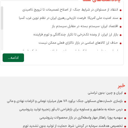
انتقاد از مسئولان در شرایط جنگ؛ از اصلاح تصمیمات تا ترویج ناامیدی
سند امنیت ملی آمریکا: فرصت تاریخی رهبری ایران در نظم نوین غرب آسیا
اقتصاد ایران؛ سیستم بسته در مقابل سیستم باز
بازار ارز ایران: از وعده تک‌نرخی تا تکرار چندگانگی و تورم فزاینده
حذف ارز کالاهای اساسی در بازار ناکارای فعلی ممکن نیست
اسرار سودهای نجومی بانک‌ها: تسعیر ارز، معاملات صوری و شرکت‌فروشی
ادامه...
نرخ ارز مسافرتی: یارانه به سفر خارجی یا ضرورتی برای مدیریت تقاضا؟
چه عاملی نقش اصلی را در افزایش قیمت کالاهای اساسی دارد؟
درآمد دولت در ایران با احتساب درآمدهای نفتی حدود ۱۰ درصد GDP است
اقتصاد و مردم قربانی بنگاه‌های خصولتی-رانتی بورسی
خبر
ایران و چین؛ بدون تراستی
بازسازی خسارت‌های مسکونی جنگ؛ برآورد ۷۸ هزار میلیارد تومانی و الزامات نهادی و مالی
درس حمله به ماهشهر و عسلویه برای بازطراحی تاب‌آور زنجیره تولید پتروشیمی
سهمیه پویا؛ راهکار مهار واسطه‌گری در بازار محصولات پتروشیمی
تخصیص هدفمند سرمایه در گردش؛ شرط حمایت از تولید بدون تشدید تورم