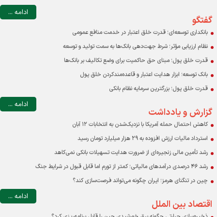
ادامه ...
گفتگو
بانکداری توسعه‌ای؛ قدرت خلق اعتبار در خدمت منافع عمومی
نظام ارزیابی مؤثر؛ شرط جهت‌دهی بانک‌ها به سمت تولید و توسعه
قدرت خلق پول؛ مبنای حق حاکمیت برای وضع تکالیف بر بانک‌ها
بانک توسعه؛ ابزار هدایت اعتبار و قاعده‌مندکردن خلق پول
قدرت خلق پول؛ بزرگترین سرمایه نظام بانکی
ادامه ...
گزارش و یادداشت
کاهش احتمال حمله آمریکا با نزدیک‌شدن به انتخابات ۱۲ آبان
استرداد مالیات ارزش افزوده به ۲۹ هزار میلیارد تومان رسید
رشد تأمین مالی زنجیره‌ای از ضرورت هدایت تسهیلات بانکی نمی‌کاهد
رشد ۴۶ درصدی درآمدهای مالیاتی؛ کمتر از تورم اما قابل قبول در شرایط جنگ
چین در تنگنای هرمز؛ ایران چگونه می‌تواند فرصت‌سازی کند؟
ادامه ...
اقتصاد بین الملل
ذخیره‌سازی حرارتی چگونه برق خورشیدی چین را قابل برنامه‌ریزی کرد؟