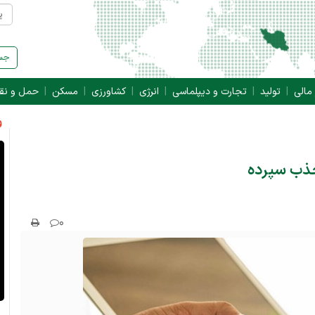
جست
 مالی
تولید
تجارت و دیپلماسی
انرژی
کشاورزی
مسکن
حمل و نق
ف
ذب سپرده‌
۰