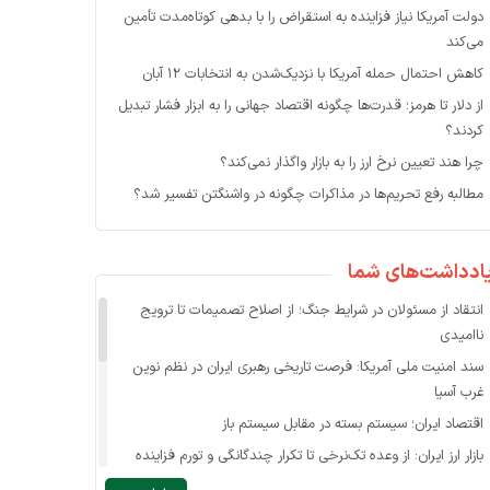
دولت آمریکا نیاز فزاینده به استقراض را با بدهی کوتاه‌مدت تأمین
می‌کند
کاهش احتمال حمله آمریکا با نزدیک‌شدن به انتخابات ۱۲ آبان
از دلار تا هرمز؛ قدرت‌ها چگونه اقتصاد جهانی را به ابزار فشار تبدیل
کردند؟
چرا هند تعیین نرخ ارز را به بازار واگذار نمی‌کند؟
مطالبه رفع تحریم‌ها در مذاکرات چگونه در واشنگتن تفسیر شد؟
ادداشت‌های شما
انتقاد از مسئولان در شرایط جنگ؛ از اصلاح تصمیمات تا ترویج
ناامیدی
سند امنیت ملی آمریکا: فرصت تاریخی رهبری ایران در نظم نوین
غرب آسیا
اقتصاد ایران؛ سیستم بسته در مقابل سیستم باز
بازار ارز ایران: از وعده تک‌نرخی تا تکرار چندگانگی و تورم فزاینده
حذف ارز کالاهای اساسی در بازار ناکارای فعلی ممکن نیست