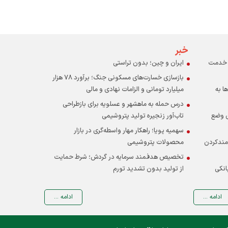
خبر
ر خدمت
ایران و چین؛ بدون تراستی
بازسازی خسارت‌های مسکونی جنگ؛ برآورد ۷۸ هزار
ا به
میلیارد تومانی و الزامات نهادی و مالی
درس حمله به ماهشهر و عسلویه برای بازطراحی
ی وضع
تاب‌آور زنجیره تولید پتروشیمی
سهمیه پویا؛ راهکار مهار واسطه‌گری در بازار
‌مندکردن
محصولات پتروشیمی
تخصیص هدفمند سرمایه در گردش؛ شرط حمایت
انکی
از تولید بدون تشدید تورم
ادامه ...
ادامه ...