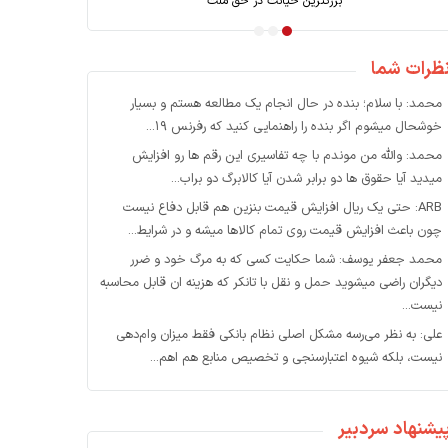
از جنگ؛ کارویژه بانک توسعه
بزرگترین خیانت در ح
ظرات شما
محمد: با سلام؛ بنده در حال انجام یک مطالعه هستم و بسیار
خوشحال میشوم اگر بنده را راهنمایی کنید که رفرنس ۱۹...
محمد: والله من موندم با چه تفاسیری این رقم ها رو افزایش
میدید آیا حقوق ها دو برابر شدن آیا کالابرگ دو براب...
ARB: حتی یک ریال افزایش قیمت بنزین هم قابل دفاع نیست
چون باعث افزایش قیمت روی تمام کالاها میشه و در شرایط...
محمد جعفر یوسف: شما حکایت کسی که به مرگ خود و ضرر
دیگران راضی میشوید حمل و نقل با تانکر که هزینه ان قابل محاسبه
نیست...
علی: به نظر می‌رسه مشکل اصلی نظام بانکی فقط میزان وام‌دهی
نیست، بلکه شیوه اعتبارسنجی و تخصیص منابع هم اهم...
یشنهاد سردبیر