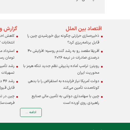
اقتصاد بین الملل
گزارش و
ذخیره‌سازی حرارتی چگونه برق خورشیدی چین را
کاهش احتم
قابل برنامه‌ریزی کرد؟
انتخابات ۱۲ آبان
آفریقا مقصد رو به رشد گندم روسیه؛ افزایش ۴۰
درصدی صادرات در نیمه ۲۰۲۶
تومان رس
رویترز: ترامپ آماده پذیرش نظم جدید تنگه هرمز با
رشد تأمین
محوریت ایران
تسهیلات ب
دولت آمریکا نیاز فزاینده به استقراض را با بدهی
رشد
کوتاه‌مدت تأمین می‌کند
قابل قبول
چین با سهامداری دولتی به تأمین مالی صنایع
چین در تن
راهبردی روی آورده است
فرصت‌ساز
ادامه ...