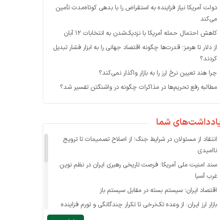
دولت آمریکا نیاز فزاینده به استقراض را با بدهی کوتاه‌مدت تأمین
می‌کند
کاهش احتمال حمله آمریکا با نزدیک‌شدن به انتخابات ۱۲ آبان
از دلار تا هرمز؛ قدرت‌ها چگونه اقتصاد جهانی را به ابزار فشار تبدیل
کردند؟
چرا هند تعیین نرخ ارز را به بازار واگذار نمی‌کند؟
مطالبه رفع تحریم‌ها در مذاکرات چگونه در واشنگتن تفسیر شد؟
ادداشت‌های شما
انتقاد از مسئولان در شرایط جنگ؛ از اصلاح تصمیمات تا ترویج
ناامیدی
سند امنیت ملی آمریکا: فرصت تاریخی رهبری ایران در نظم نوین
غرب آسیا
اقتصاد ایران؛ سیستم بسته در مقابل سیستم باز
بازار ارز ایران: از وعده تک‌نرخی تا تکرار چندگانگی و تورم فزاینده
حذف ارز کالاهای اساسی در بازار ناکارای فعلی ممکن نیست