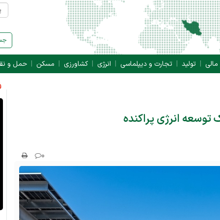
جست
 مالی
تولید
تجارت و دیپلماسی
انرژی
کشاورزی
مسکن
حمل و نق
ف
 توسعه انرژی پراکنده
۰