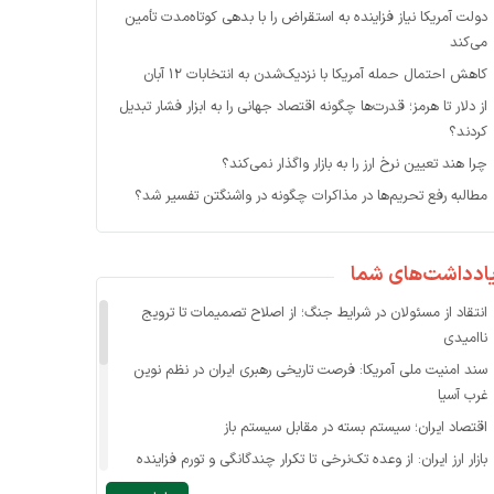
دولت آمریکا نیاز فزاینده به استقراض را با بدهی کوتاه‌مدت تأمین
می‌کند
کاهش احتمال حمله آمریکا با نزدیک‌شدن به انتخابات ۱۲ آبان
از دلار تا هرمز؛ قدرت‌ها چگونه اقتصاد جهانی را به ابزار فشار تبدیل
کردند؟
چرا هند تعیین نرخ ارز را به بازار واگذار نمی‌کند؟
مطالبه رفع تحریم‌ها در مذاکرات چگونه در واشنگتن تفسیر شد؟
ادداشت‌های شما
انتقاد از مسئولان در شرایط جنگ؛ از اصلاح تصمیمات تا ترویج
ناامیدی
سند امنیت ملی آمریکا: فرصت تاریخی رهبری ایران در نظم نوین
غرب آسیا
اقتصاد ایران؛ سیستم بسته در مقابل سیستم باز
بازار ارز ایران: از وعده تک‌نرخی تا تکرار چندگانگی و تورم فزاینده
حذف ارز کالاهای اساسی در بازار ناکارای فعلی ممکن نیست