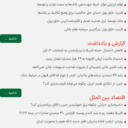
نظام ارزیابی مؤثر؛ شرط جهت‌دهی بانک‌ها به سمت تولید و توسعه
قدرت خلق پول؛ مبنای حق حاکمیت برای وضع تکالیف بر بانک‌ها
بانک توسعه؛ ابزار هدایت اعتبار و قاعده‌مندکردن خلق پول
قدرت خلق پول؛ بزرگترین سرمایه نظام بانکی
ادامه ...
گزارش و یادداشت
کاهش احتمال حمله آمریکا با نزدیک‌شدن به انتخابات ۱۲ آبان
استرداد مالیات ارزش افزوده به ۲۹ هزار میلیارد تومان رسید
رشد تأمین مالی زنجیره‌ای از ضرورت هدایت تسهیلات بانکی نمی‌کاهد
رشد ۴۶ درصدی درآمدهای مالیاتی؛ کمتر از تورم اما قابل قبول در شرایط جنگ
چین در تنگنای هرمز؛ ایران چگونه می‌تواند فرصت‌سازی کند؟
ادامه ...
اقتصاد بین الملل
ذخیره‌سازی حرارتی چگونه برق خورشیدی چین را قابل برنامه‌ریزی کرد؟
آفریقا مقصد رو به رشد گندم روسیه؛ افزایش ۴۰ درصدی صادرات در نیمه ۲۰۲۶
رویترز: ترامپ آماده پذیرش نظم جدید تنگه هرمز با محوریت ایران