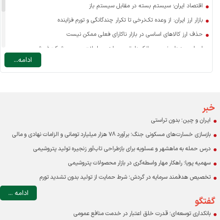
اقتصاد ایران؛ سیستم بسته در مقابل سیستم باز
بازار ارز ایران: از وعده تک‌نرخی تا تکرار چندگانگی و تورم فزاینده
حذف ارز کالاهای اساسی در بازار ناکارای فعلی ممکن نیست
اسرار سودهای نجومی بانک‌ها: تسعیر ارز، معاملات صوری و شرکت‌فروشی
ادامه...
نرخ ارز مسافرتی: یارانه به سفر خارجی یا ضرورتی برای مدیریت تقاضا؟
چه عاملی نقش اصلی را در افزایش قیمت کالاهای اساسی دارد؟
درآمد دولت در ایران با احتساب درآمدهای نفتی حدود ۱۰ درصد GDP است
اقتصاد و مردم قربانی بنگاه‌های خصولتی-رانتی بورسی
خبر
ایران و چین؛ بدون تراستی
بازسازی خسارت‌های مسکونی جنگ؛ برآورد ۷۸ هزار میلیارد تومانی و الزامات نهادی و مالی
درس حمله به ماهشهر و عسلویه برای بازطراحی تاب‌آور زنجیره تولید پتروشیمی
سهمیه پویا؛ راهکار مهار واسطه‌گری در بازار محصولات پتروشیمی
تخصیص هدفمند سرمایه در گردش؛ شرط حمایت از تولید بدون تشدید تورم
ادامه ...
گفتگو
بانکداری توسعه‌ای؛ قدرت خلق اعتبار در خدمت منافع عمومی